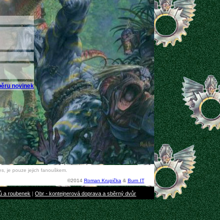
běru novinek
s, je pouze jejich fanouškem.
©2014
Roman Krupička
&
Burn IT
bů a roubenek
|
Obr - kontejnerová doprava a sběrný dvůr