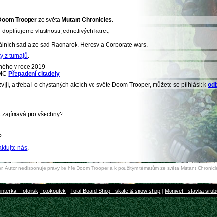
Doom Trooper
ze světa
Mutant Chronicles
.
 doplňujeme vlastnosti jednotlivých karet,
iálních sad a ze sad Ragnarok, Heresy a Corporate wars.
y z turnajů
.
ého v roce 2019
a MC
Přepadení citadely
zvíjí, a třeba i o chystaných akcích ve světe Doom Trooper, můžete se přihlásit k
od
ýt zajímavá pro všechny?
?
aktujte nás
.
. Autor nedisponuje právy ke hře Doom Trooper a k použitým tématům ze světa Mutant Chronicle
interka - fototisk, fotokoutek
|
Total Board Shop - skate & snow shop
|
Monivet - stavba sru