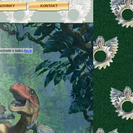
NOVINKY
KONTAKT
aleznete v sekci
Akce
.