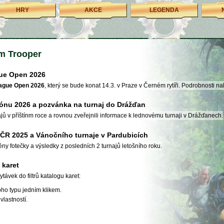
HRY
AKCE
LEGENDA
om Trooper
gue Open 2026
ague Open 2026
, který se bude konat 14.3. v Praze v Černém rytíři. Podrobnosti n
ezónu 2026 a pozvánka na turnaj do Drážďan
ajů v příštínm roce a rovnou zveřejnili informace k lednovému turnaji v Drážďanech.
MČR 2025 a Vánočního turnaje v Pardubicích
ny fotečky a výsledky z posledních 2 turnajů letošního roku.
 karet
távek do filtrů katalogu karet:
ho typu jedním klikem.
vlastností.