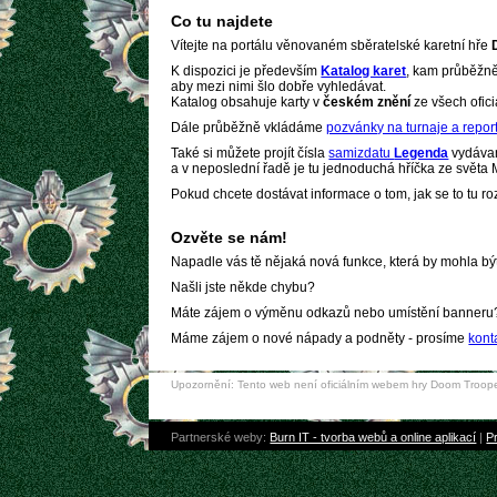
Co tu najdete
Vítejte na portálu věnovaném sběratelské karetní hře
K dispozici je především
Katalog karet
, kam průběžně
aby mezi nimi šlo dobře vyhledávat.
Katalog obsahuje karty v
českém znění
ze všech ofic
Dále průběžně vkládáme
pozvánky na turnaje a report
Také si můžete projít čísla
samizdatu
Legenda
vydávan
a v neposlední řadě je tu jednoduchá hříčka ze svět
Pokud chcete dostávat informace o tom, jak se to tu ro
Ozvěte se nám!
Napadle vás tě nějaká nová funkce, která by mohla b
Našli jste někde chybu?
Máte zájem o výměnu odkazů nebo umístění banneru
Máme zájem o nové nápady a podněty - prosíme
kont
Upozornění: Tento web není oficiálním webem hry Doom Trooper
Partnerské weby:
Burn IT - tvorba webů a online aplikací
|
Pr