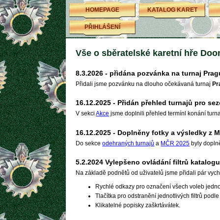
HOMEPAGE
KATALOG KARET
PŘIHLÁŠENÍ
Vše o sběratelské karetní hře Do
8.3.2026 - přidána pozvánka na turnaj Pra
Přidali jsme pozvánku na dlouho očekávaná turnaj
Pr
16.12.2025 - Přidán přehled turnajů pro s
V sekci
Akce
jsme doplnili přehled termínl konání turn
16.12.2025 - Doplněny fotky a výsledky z 
Do sekce
odehraných turnajů
a
MČR 2025
byly doplně
5.2.2024 Vylepšeno ovládání filtrů katalogu
Na základě podnětů od uživatelů jsme přidali pár vychy
Rychlé odkazy pro označení všech voleb jedno
Tlačítka pro odstranění jednotlivých filtrů podle 
Klikatelné popisky zaškrtávátek.