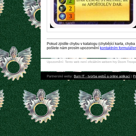
Pokud zjistíte chybu v katalogu (chybějící karta, chyba 
pošlete nám prosím upozornění
kontaktním formuláře
Upozornění: Tento web není oficiálním webem hry Doom Trooper
Partnerské weby:
Burn IT - tvorba webů a online aplikací
|
Pr