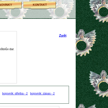
NOVINKY
KONTAKT
Zpět
štolův dar.
bojovník: střelba - 2
bojovník: zápas - 2