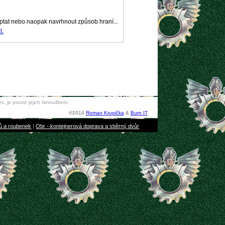
eptat nebo naopak navrhnout způsob hraní...
t.
s, je pouze jejich fanouškem.
©2014
Roman Krupička
&
Burn IT
bů a roubenek
|
Obr - kontejnerová doprava a sběrný dvůr