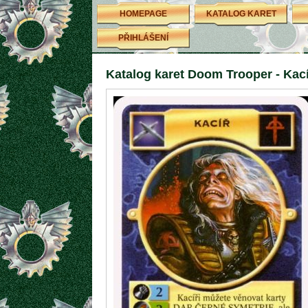
HOMEPAGE
KATALOG KARET
PŘIHLÁŠENÍ
Katalog karet Doom Trooper - Kac