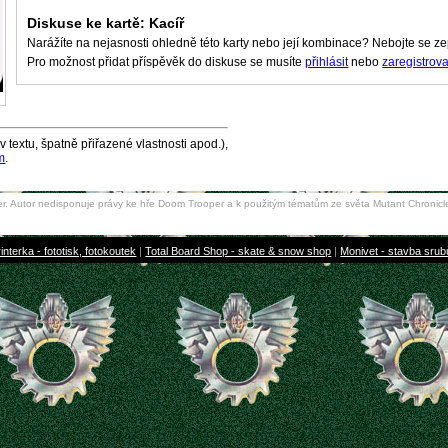
Diskuse ke kartě: Kacíř
Narážíte na nejasnosti ohledně této karty nebo její kombinace? Nebojte se z
Pro možnost přidat příspěvěk do diskuse se musíte
přihlásit
nebo
zaregistrova
v textu, špatně přiřazené vlastnosti apod.),
m
.
. Autor nedisponuje právy ke hře Doom Trooper a k použitým tématům ze světa Mutant Chronicle
interka - fototisk, fotokoutek
|
Total Board Shop - skate & snow shop
|
Monivet - stavba sru