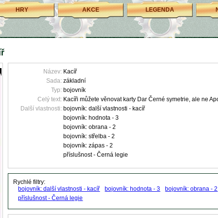
HRY
AKCE
LEGENDA
íř
Název:
Kacíř
Sada:
základní
Typ:
bojovník
Celý text:
Kacíři můžete věnovat karty Dar Černé symetrie, ale ne Apo
Další vlastnosti:
bojovník: další vlastnosti - kacíř
bojovník: hodnota - 3
bojovník: obrana - 2
bojovník: střelba - 2
bojovník: zápas - 2
příslušnost - Černá legie
Rychlé filtry:
bojovník: další vlastnosti - kacíř
bojovník: hodnota - 3
bojovník: obrana - 2
příslušnost - Černá legie