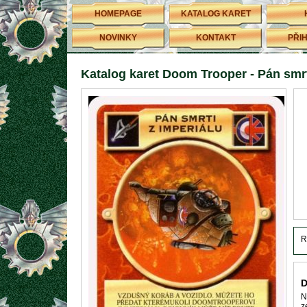
HOMEPAGE
KATALOG KARET
NOVINKY
KONTAKT
PŘI
Katalog karet Doom Trooper - Pán smrt
R
D
N
z