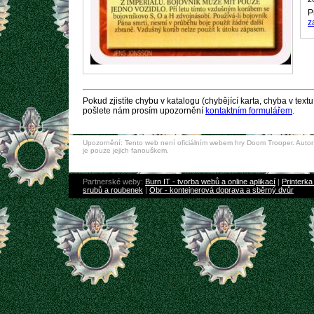
P
z
Pokud zjistíte chybu v katalogu (chybějící karta, chyba v textu
pošlete nám prosím upozornění
kontaktním formulářem
.
Upozornění: Tento web není oficiálním webem hry Doom Trooper. Autor
je pouze jejich fanouškem.
Partnerské weby:
Burn IT - tvorba webů a online aplikací
|
Printerka 
srubů a roubenek
|
Obr - kontejnerová doprava a sběrný dvůr